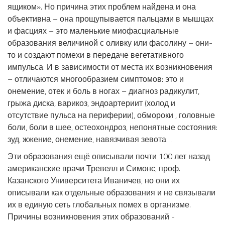
ящиком». Но причина этих проблем найдена и она
объективна – она прощупывается пальцами в мышцах
и фасциях – это маленькие миофасциальные
образования величиной с оливку или фасолину – они-
то и создают помехи в передаче вегетативного
импульса. И в зависимости от места их возникновения
– отличаются многообразием симптомов: это и
онемение, отек и боль в ногах – диагноз радикулит,
грыжа диска, варикоз, эндоартериит (холод и
отсутствие пульса на периферии), обмороки , головные
боли, боли в шее, остеохондроз, непонятные состояния:
зуд, жжение, онемение, навязчивая зевота…
Эти образования ещё описывали почти 100 лет назад
американские врачи Тревелл и Симонс, проф.
Казанского Университета Иваничев, но они их
описывали как отдельные образования и не связывали
их в единую сеть глобальных помех в организме.
Причины возникновения этих образований -