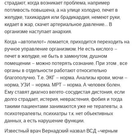
страдают, когда возникает проблема, например
потливость повышена, а на улице холодно, печет в
желудке, тахикардия или брадикардия, немеют руки,
кидает в жар, скачет артериальное давление… В
организме наступает анархия.
Когда «автопилот» ломается, приходится переходить на
ручное управление организмом. Не есть кислого –
печет в желудке, не быть в замкнутом, душном
помещении – можно потерять сознание. При этом , все
органы в отдельности работают относительно
благополучно. Т.е. ЭКГ – норма. Анализы крови, мочи –
норма, УЗИ – норма. МРТ – норма. А человек болен.
Ему ставят диагноз вегето-сосудистая дистония, если
долго страдает, истерия, неврастения, фобия и тогда
такими пациентами занимаются уже не терапевты, а
психотерапевты, психиатры т.к. нет объективных
данных, а есть нарушение функции.
Известный врач Вернадский назвал ВСД «черным