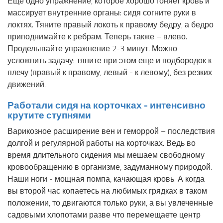
Еще одно упражнение, которое хорошо гоняет кровь и
массирует внутренние органы: сидя согните руки в
локтях. Тяните правый локоть к правому бедру, а бедро
приподнимайте к ребрам. Теперь также – влево.
Проделывайте упражнение 2-3 минут. Можно
усложнить задачу: тяните при этом еще и подбородок к
плечу (правый к правому, левый - к левому), без резких
движений.
Работали сидя на корточках - интенсивно
крутите ступнями
Варикозное расширение вен и геморрой – последствия
долгой и регулярной работы на корточках. Ведь во
время длительного сидения мы мешаем свободному
кровообращению в организме, задуманному природой.
Наши ноги - мощная помпа, качающая кровь. А когда
вы второй час копаетесь на любимых грядках в таком
положении, то двигаются только руки, а вы увлеченные
садовыми хлопотами разве что перемещаете центр