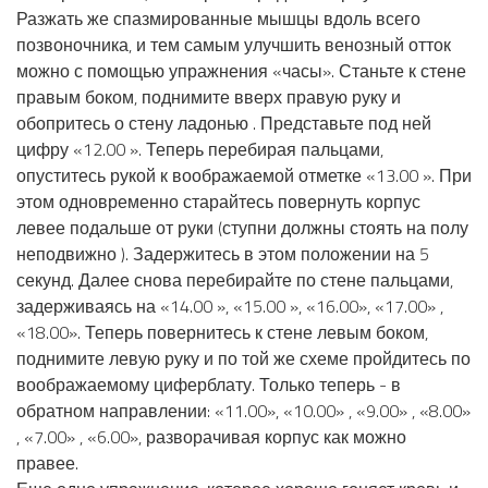
Разжать же спазмированные мышцы вдоль всего
позвоночника, и тем самым улучшить венозный отток
можно с помощью упражнения «часы». Станьте к стене
правым боком, поднимите вверх правую руку и
обопритесь о стену ладонью . Представьте под ней
цифру «12.00 ». Теперь перебирая пальцами,
опуститесь рукой к воображаемой отметке «13.00 ». При
этом одновременно старайтесь повернуть корпус
левее подальше от руки (ступни должны стоять на полу
неподвижно ). Задержитесь в этом положении на 5
секунд. Далее снова перебирайте по стене пальцами,
задерживаясь на «14.00 », «15.00 », «16.00», «17.00» ,
«18.00». Теперь повернитесь к стене левым боком,
поднимите левую руку и по той же схеме пройдитесь по
воображаемому циферблату. Только теперь - в
обратном направлении: «11.00», «10.00» , «9.00» , «8.00»
, «7.00» , «6.00», разворачивая корпус как можно
правее.