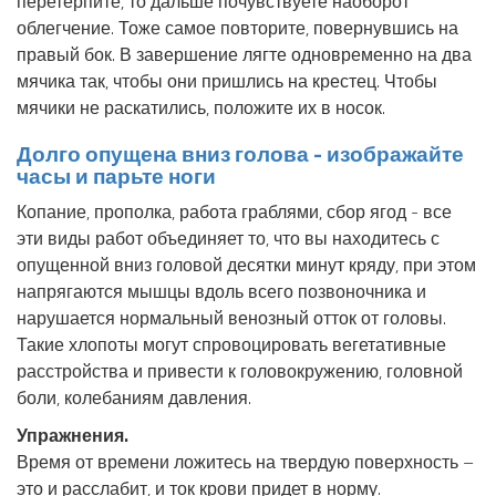
перетерпите, то дальше почувствуете наоборот
облегчение. Тоже самое повторите, повернувшись на
правый бок. В завершение лягте одновременно на два
мячика так, чтобы они пришлись на крестец. Чтобы
мячики не раскатились, положите их в носок.
Долго опущена вниз голова - изображайте
часы и парьте ноги
Копание, прополка, работа граблями, сбор ягод - все
эти виды работ объединяет то, что вы находитесь с
опущенной вниз головой десятки минут кряду, при этом
напрягаются мышцы вдоль всего позвоночника и
нарушается нормальный венозный отток от головы.
Такие хлопоты могут спровоцировать вегетативные
расстройства и привести к головокружению, головной
боли, колебаниям давления.
Упражнения.
Время от времени ложитесь на твердую поверхность –
это и расслабит, и ток крови придет в норму.